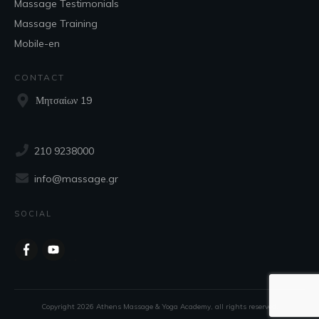
Massage Testimonials
Massage Training
Mobile-en
CONTACT
Μητσαίων 19
210 9238000
info@massage.gr
SOCIAL
Copyright
2026
Athens Massage & Yoga Academy
, all rights reserved.