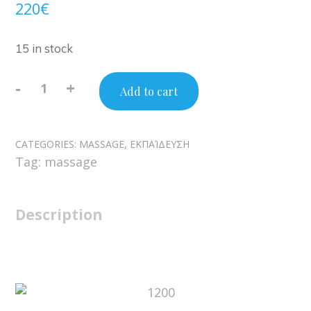
220
€
15 in stock
-
+
Add to cart
Hands
Free
Thai
CATEGORIES:
MASSAGE
,
ΕΚΠΑΊΔΕΥΣΗ
Massage
Tag:
massage
quantity
Description