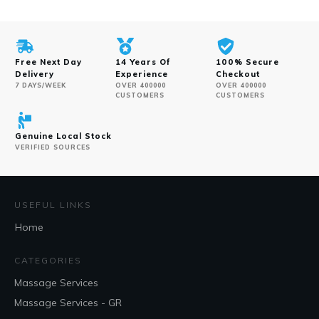
Free Next Day
14 Years Of
100% Secure
Delivery
Experience
Checkout
7 DAYS/WEEK
OVER 400000
OVER 400000
CUSTOMERS
CUSTOMERS
Genuine Local Stock
VERIFIED SOURCES
USEFUL LINKS
Home
CATEGORIES
Massage Services
Massage Services - GR